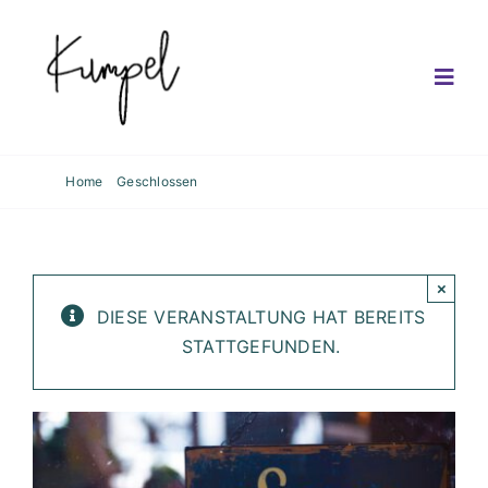
Skip
to
content
Togg
Navig
Kumpel
Home
Geschlossen
Geschlossene Abendgesellschaft
Genuss
Kleinkunst
×
DIESE VERANSTALTUNG HAT BEREITS
Kalender
STATTGEFUNDEN.
Café
Reservierung