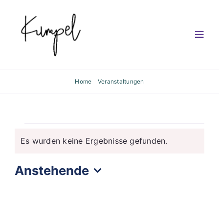
Skip
to
content
Togg
Navig
Kumpel
Home
Veranstaltungen
Genuss
Veranstaltunge
Kleinkunst
Es wurden keine Ergebnisse gefunden.
Hinweis
Kalender
Anstehende
Datum
Café
wählen.
Reservierung