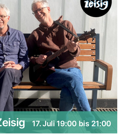
eisig
17. Juli 19:00
bis
21:00