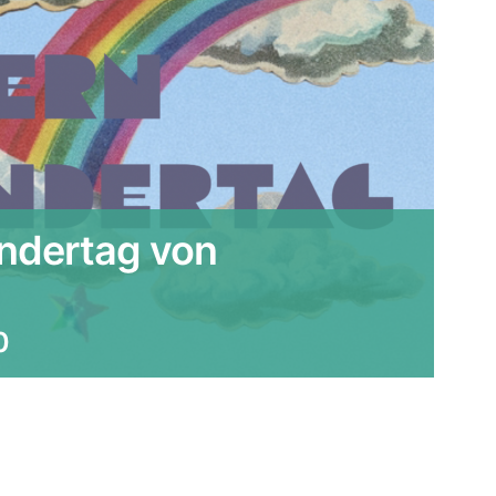
indertag von
0