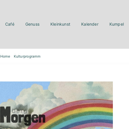
Café
Genuss
Kleinkunst
Kalender
Kumpel
Home
Kulturprogramm
Spielefest zum Weltkindertag von ÜberMorgen e.V.